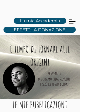
L
S
La mia Accademia
EFFETTUA DONAZIONE
È TEMPO DI TORNARE ALLE
ORIGINI
BENVENUTI
mi chiamo Luigi Silvestri
e sarò la vostra guida.
LE MIE PUBBLICAZIONI