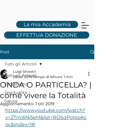
L
S
La mia Accademia
EFFETTUA DONAZIONE
Post
Tutti gli Articoli
Luigi Silvestri
Tutti gli Articoli
26 set 2019
Tempo di lettura: 1 min
ONDA O PARTICELLA? |
Esoterismo
Spiritualità
come vivere la Totalità
Salute
Aggiornamento:
1 ott 2019
https://www.youtube.com/watch?
v=ZTrrc6Ni5eM&list=RDSqPoYspKc
oc&index=18