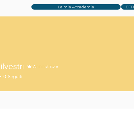
La mia Accademia
EFF
ilvestri
Amministratore
0
Seguiti