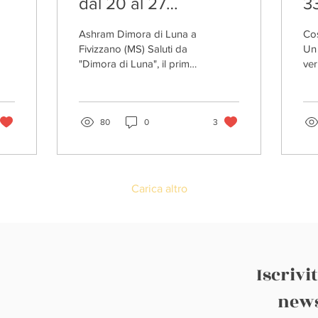
dal 20 al 27
33
settembre. Ritiro di
Ashram Dimora di Luna a
Cos
Purificazione
Fivizzano (MS) Saluti da
Un 
"Dimora di Luna", il primo
ver
Integrale
Ashram in Italia dedicato
o q
alla purificazione integrale.
co
il 21...
inc
80
0
3
Carica altro
Iscrivi
news