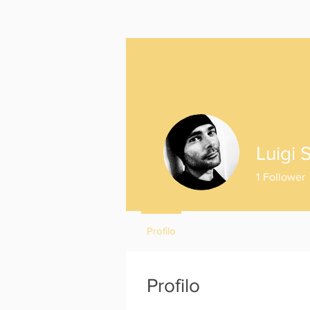
L
S
Luigi S
1
Follower
Profilo
Profilo