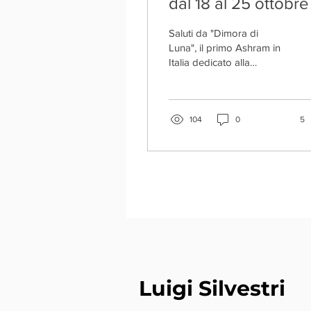
dal 18 al 25 ottobre
Saluti da "Dimora di
Luna", il primo Ashram in
Italia dedicato alla
purificazione integrale. Il
21 Ottobre sarà l'ottava
Luna dell’anno...
104
0
5
Luigi Silvestri