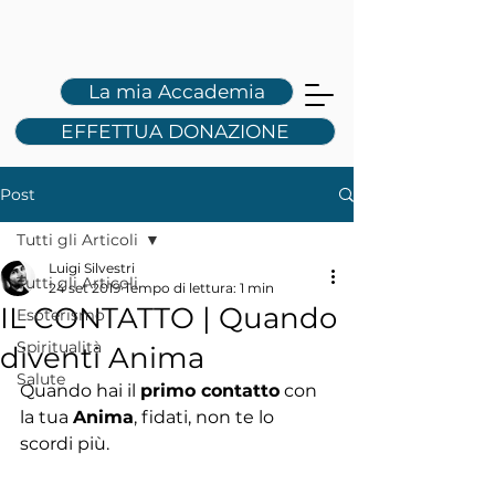
L
S
La mia Accademia
EFFETTUA DONAZIONE
Post
Tutti gli Articoli
Luigi Silvestri
Tutti gli Articoli
24 set 2019
Tempo di lettura: 1 min
IL CONTATTO | Quando
Esoterismo
Spiritualità
diventi Anima
Salute
Quando hai il 
primo contatto
 con 
la tua 
Anima
, fidati, non te lo 
scordi più.