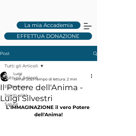
L
S
La mia Accademia
EFFETTUA DONAZIONE
Post
Tutti gli Articoli
Luigi
Tutti gli Articoli
19 mar 2021
Tempo di lettura: 2 min
Il Potere dell'Anima -
Esoterismo
Spiritualità
Luigi Silvestri
Salute
L'IMMAGINAZIONE il vero Potere 
dell'Anima!