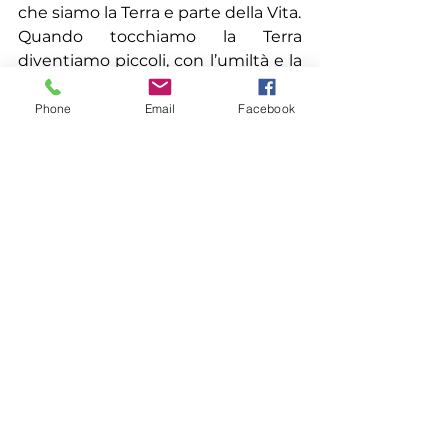
che siamo la Terra e parte della Vita.
Quando tocchiamo la Terra 
diventiamo piccoli, con l’umiltà e la 
semplicità di un bambino. 
Quando tocchiamo la Terra 
Phone
Email
Facebook
diventiamo grandi, come un 
vecchio albero che affonda le sue 
radici giù nella terra, dissetandosi 
alla sorgente di tutte le acque. 
Quando tocchiamo la Terra 
inspiriamo tutta la forza e la 
stabilità della Terra, ed 
ESPIRIAMO
tutta la nostra sofferenza, le 
sensazioni di rabbia, odio, paura, 
inadeguatezza e dolore.
Buona Centratura
Luigi
Spiritualità