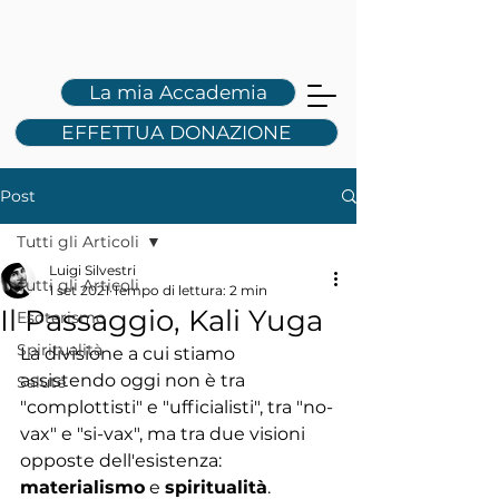
L
S
La mia Accademia
EFFETTUA DONAZIONE
Post
Tutti gli Articoli
Luigi Silvestri
Tutti gli Articoli
1 set 2021
Tempo di lettura: 2 min
Il Passaggio, Kali Yuga
Esoterismo
Spiritualità
La divisione a cui stiamo 
assistendo oggi non è tra 
Salute
"complottisti" e "ufficialisti", tra "no-
vax" e "si-vax", ma tra due visioni 
opposte dell'esistenza: 
materialismo
 e 
spiritualità
. 