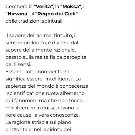
Cercherà la 
"Verità"
, la 
"Moksa"
, il 
"Nirvana"
, il 
"Regno dei Cieli"
delle tradizioni spirituali.
Il sapere dell'anima, l'intuito, il 
sentire profondo, è diverso dal 
sapere della mente razionale, 
basato sulla realtà fisica percepita 
dai 5 sensi. 
Essere "colti" non per forza 
significa essere "intelligenti". La 
sapienza del mondo è conoscenza 
"scientifica", che ruota all'esterno 
dei fenomeni ma che non tocca 
mai il centro in cui si trovano le 
vere cause, la vera conoscenza. 
La ragione striscia sul piano 
orizzontale, nel labirinto dei 