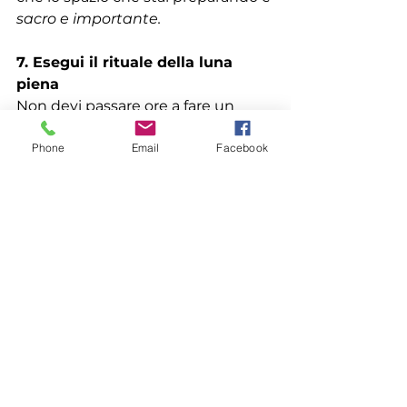
sacro e importante.
7. Esegui il rituale della luna 
piena
Non devi passare ore a fare un 
rituale della luna piena elaborato. 
Phone
Email
Facebook
Anche solo un paio di minuti 
possono essere sufficienti per 
creare ed evocare un messaggio 
forte nel tuo inconscio.
Con i tuoi oggetti simbolici a 
portata di mano, disponili in un 
modo che ti sembra potente. 
Potresti disporli secondo i tuoi 
desideri, ad esempio potresti 
mettere insieme due oggetti 
simbolici che rappresentano una 
sinergia. Puoi disporre i tuoi 