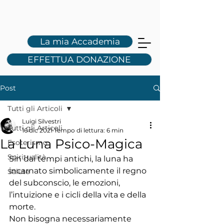
L
S
La mia Accademia
EFFETTUA DONAZIONE
Post
Tutti gli Articoli
Luigi Silvestri
Tutti gli Articoli
16 dic 2021
Tempo di lettura: 6 min
La Luna Psico-Magica
Esoterismo
Spiritualità
Sin dai tempi antichi, la luna ha 
incarnato simbolicamente il regno 
Salute
del subconscio, le emozioni, 
l’intuizione e i cicli della vita e della 
morte.
Non bisogna necessariamente 